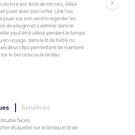
o du livre est doté de mirroirs, bébé
et jouer avec son reflet. Une fois
 jouer sur son ventre regarder les
os de playgro et s’admirer dans le
pliable peut être utilisé pendant le temps
eu en voyage, dans le lit de bébé ou
Les deux clips permettent de maintenir
e sur le berceau ou le landau.
ques
Bénéfices
le double faces
cher et ajuster sur le landau et lit de