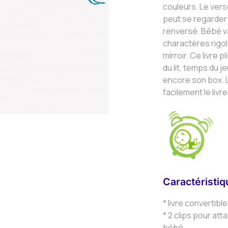
couleurs. Le vers
peut se regarder 
renversé. Bébé va
charactères rigol
mirroir. Ce livre 
du lit, temps du j
encore son box. 
facilement le livr
Caractéristi
* livre convertib
* 2 clips pour atta
bébé