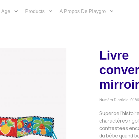
Age
Products
A Propos De Playgro
Livre
conver
mirroi
Numéro D'article:
0186
Superbe l’histoire
charactères rigol
contrastées enc
du bébé quand b