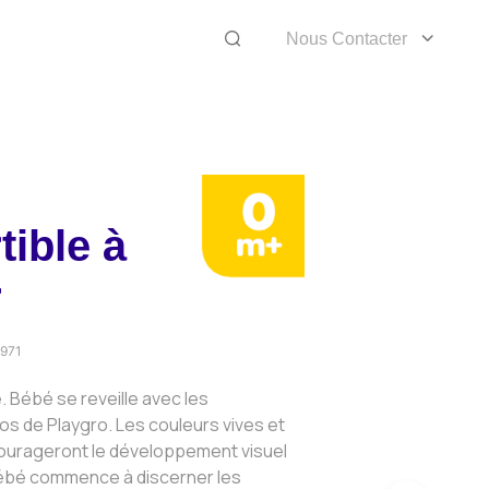
Nous Contacter
tible à
r
971
. Bébé se reveille avec les
os de Playgro. Les couleurs vives et
ourageront le développement visuel
ébé commence à discerner les