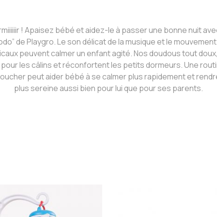
miiiiiir ! Apaisez bébé et aidez-le à passer une bonne nuit av
odo” de Playgro. Le son délicat de la musique et le mouvement
caux peuvent calmer un enfant agité. Nos doudous tout doux,
 pour les câlins et réconfortent les petits dormeurs. Une rout
coucher peut aider bébé à se calmer plus rapidement et rendr
plus sereine aussi bien pour lui que pour ses parents.