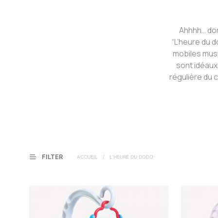
Ahhhh… dor
“L’heure du d
mobiles musi
sont idéaux
régulière du 
FILTER
ACCUEIL
/
L’HEURE DU DODO