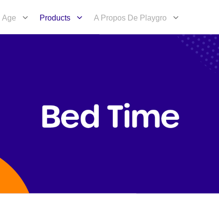
Age
Products
A Propos De Playgro