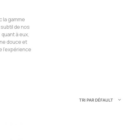
ec la gamme
 subtil de nos
 quant à eux,
ine douce et
e l’expérience
TRI PAR DÉFAULT