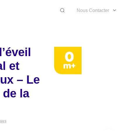
Nous Contacter
’éveil
l et
ux – Le
de la
6993