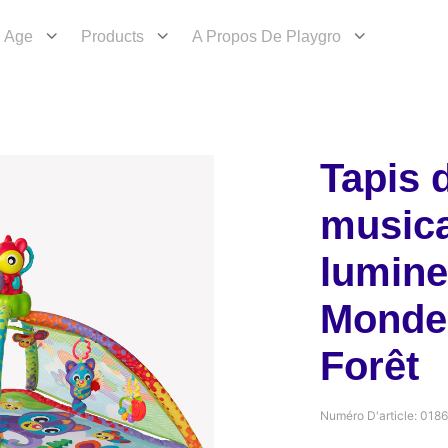
Age
Products
A Propos De Playgro
Tapis d
musica
lumine
Monde 
Forêt
Numéro D'article:
018