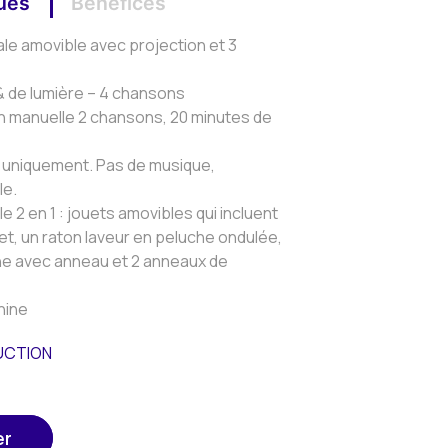
ques
Bénéfices
ale amovible avec projection et 3
& de lumière – 4 chansons
on manuelle 2 chansons, 20 minutes de
e uniquement. Pas de musique,
le.
e 2 en 1 : jouets amovibles qui incluent
het, un raton laveur en peluche ondulée,
he avec anneau et 2 anneaux de
hine
RUCTION
er