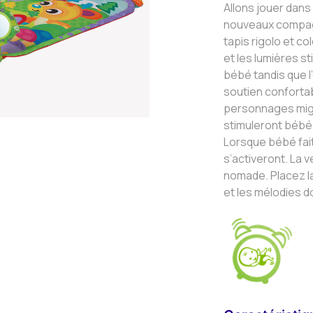
Allons jouer dans
nouveaux compagn
tapis rigolo et c
et les lumières st
bébé tandis que l’
soutien conforta
personnages mign
stimuleront bébé 
Lorsque bébé fait
s’activeront. La v
nomade. Placez la
et les mélodies d