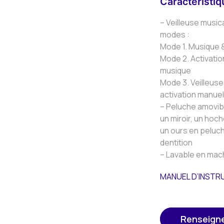
Caractéristi
– Veilleuse music
modes :
Mode 1. Musique 
Mode 2. Activati
musique
Mode 3. Veilleus
activation manuel
– Peluche amovibl
un miroir, un hoc
un ours en peluc
dentition
– Lavable en mac
MANUEL D’INST
Renseign