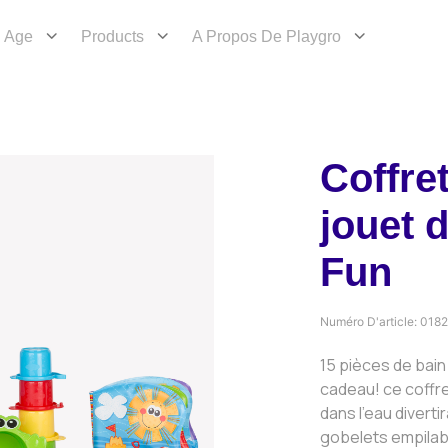
Age
Products
A Propos De Playgro
Coffre
jouet 
Fun
Numéro D'article:
018
15 pièces de bai
cadeau! ce coffr
dans l’eau diverti
gobelets empilab