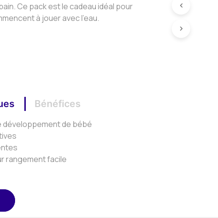
bain. Ce pack est le cadeau idéal pour
mmencent à jouer avec l’eau.
ques
Bénéfices
 le développement de bébé
tives
entes
our rangement facile