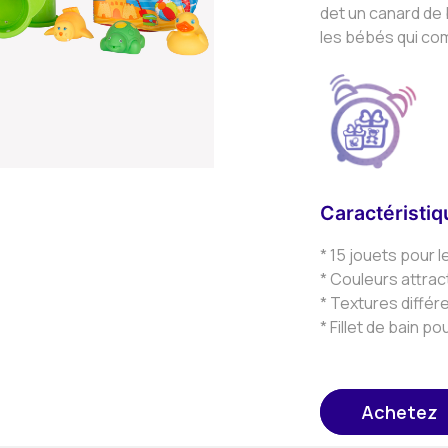
det un canard de 
les bébés qui co
Caractéristi
* 15 jouets pour
* Couleurs attrac
* Textures différ
* Fillet de bain p
Achetez