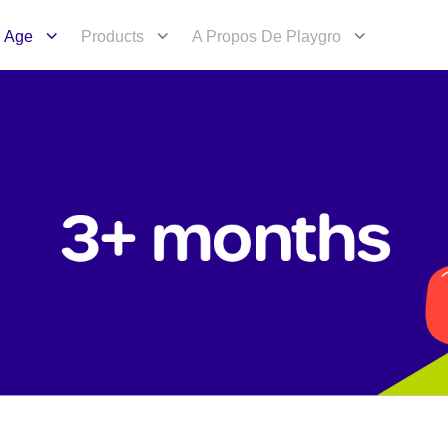
Age
Products
A Propos De Playgro